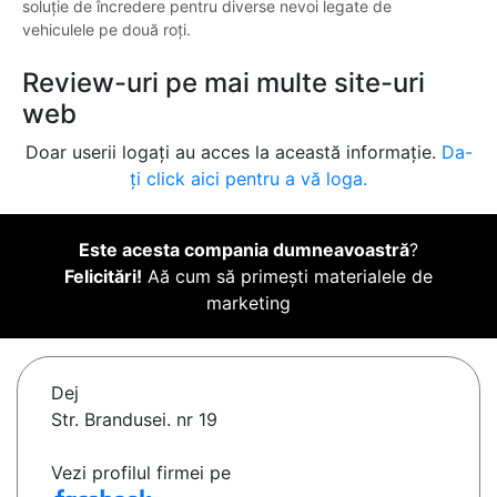
soluție de încredere pentru diverse nevoi legate de
vehiculele pe două roți.
Review-uri pe mai multe site-uri
web
Doar userii logați au acces la această informație.
Da-
ți click aici pentru a vă loga.
Este acesta compania dumneavoastră
?
Felicitări!
Aă cum să primești materialele de
marketing
Dej
Str. Brandusei. nr 19
Vezi profilul firmei pe