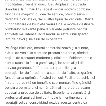
mobilitatea urbană în orașul Dej. Amplasat pe Strada
Brandușei la numărul 19, acest centru modern combină
funcția de magazin cu cea de service, oferind servicii
dedicate bicicletelor, dar și altor tipuri de vehicule. Ofertă
cuprinzătoare de biciclete variază de la modele destinate
plimbărilor relaxante până la variante potrivite pentru
activități mai intense, adresându-se astfel unui spectru
larg de nevoi și niveluri de experiență.
Pe lângă biciclete, centrul comercializează și trotinete,
alături de vehicule electrice precum scuterele, oferind
opțiuni de transport moderne și eficiente. Echipamentele
sunt disponibile într-o gamă largă, iar specialiștii din
service garantează efectuarea reparațiilor și a
operațiunilor de întreținere la standarde înalte, asigurând
funcționarea optimă a fiecărui vehicul. Facilitarea achiziției
în rate reprezintă un beneficiu suplimentar, fiind gândită
pentru a permite unui număr cât mai mare de persoane
accesul la produse de calitate. Experiența acumulată și
profesionalismul echipei contribuie la menținerea unei
reputații solide, consolidând poziția acestui centru ca