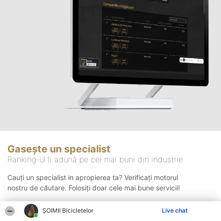
Gasește un specialist
Ranking-ul îi adună pe cei mai buni din industrie
Cauți un specialist in apropierea ta? Verificați motorul
nostru de căutare. Folosiți doar cele mai bune servicii!
ȘOIMII Bicicletelor
Live chat
Căutare