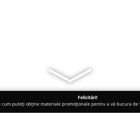
Felicitări!
ți cum puteți obține materiale promoționale pentru a vă bucura d
iclete, Închirieri Biciclete Electrice - Bucureşti
Service biciclet