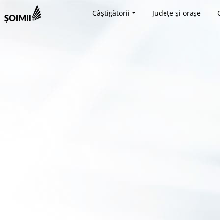
Câștigătorii
Județe și orașe