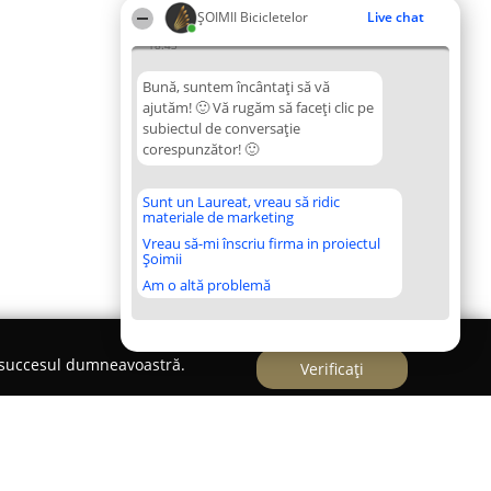
ȘOIMII Bicicletelor
Live chat
18:43
Bună, suntem încântați să vă
ajutăm! 🙂 Vă rugăm să faceți clic pe
subiectul de conversație
corespunzător! 🙂
Sunt un Laureat, vreau să ridic
materiale de marketing
Vreau să-mi înscriu firma in proiectul
Șoimii
Am o altă problemă
e succesul dumneavoastră.
Verificați
e Lizeanu