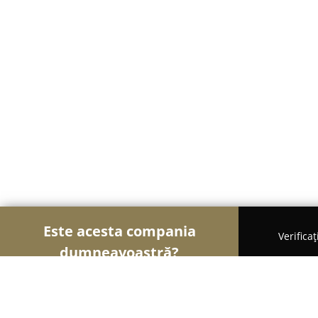
Este acesta compania
Verifica
dumneavoastră?
Șoimii Bicicletelor
Magazine Biciclete, Service Bic