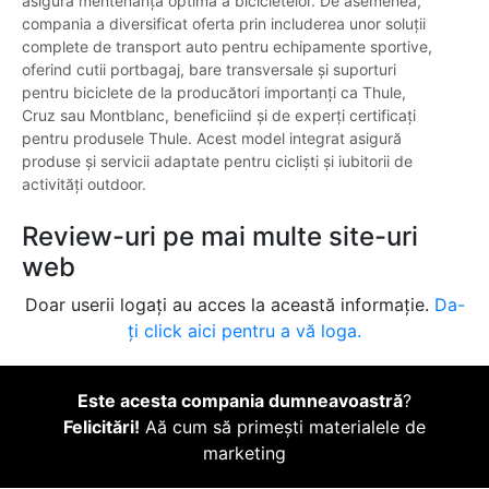
asigură mentenanța optimă a bicicletelor. De asemenea,
compania a diversificat oferta prin includerea unor soluții
complete de transport auto pentru echipamente sportive,
oferind cutii portbagaj, bare transversale și suporturi
pentru biciclete de la producători importanți ca Thule,
Cruz sau Montblanc, beneficiind și de experți certificați
pentru produsele Thule. Acest model integrat asigură
produse și servicii adaptate pentru cicliști și iubitorii de
activități outdoor.
Review-uri pe mai multe site-uri
web
Doar userii logați au acces la această informație.
Da-
ți click aici pentru a vă loga.
Este acesta compania dumneavoastră
?
Felicitări!
Aă cum să primești materialele de
marketing