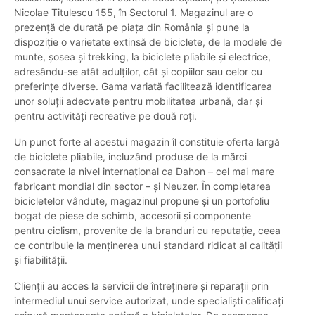
Nicolae Titulescu 155, în Sectorul 1. Magazinul are o
prezență de durată pe piața din România și pune la
dispoziție o varietate extinsă de biciclete, de la modele de
munte, șosea și trekking, la biciclete pliabile și electrice,
adresându-se atât adulților, cât și copiilor sau celor cu
preferințe diverse. Gama variată facilitează identificarea
unor soluții adecvate pentru mobilitatea urbană, dar și
pentru activități recreative pe două roți.
Un punct forte al acestui magazin îl constituie oferta largă
de biciclete pliabile, incluzând produse de la mărci
consacrate la nivel internațional ca Dahon – cel mai mare
fabricant mondial din sector – și Neuzer. În completarea
bicicletelor vândute, magazinul propune și un portofoliu
bogat de piese de schimb, accesorii și componente
pentru ciclism, provenite de la branduri cu reputație, ceea
ce contribuie la menținerea unui standard ridicat al calității
și fiabilității.
Clienții au acces la servicii de întreținere și reparații prin
intermediul unui service autorizat, unde specialiști calificați