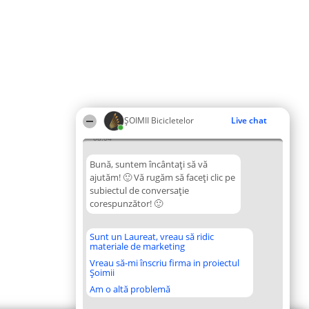
ȘOIMII Bicicletelor
Live chat
08:04
Bună, suntem încântați să vă
ajutăm! 🙂 Vă rugăm să faceți clic pe
subiectul de conversație
corespunzător! 🙂
Sunt un Laureat, vreau să ridic
materiale de marketing
Vreau să-mi înscriu firma in proiectul
Șoimii
Am o altă problemă