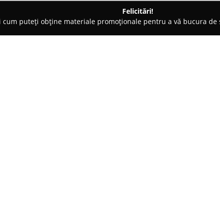
Felicitări!
ți cum puteți obține materiale promoționale pentru a vă bucura d
iclete, Închirieri Biciclete Electrice - Timişoara
Domestique
Despre companie:
Domestique
, cu sediul în Tim
entuziaștii ciclismului și pen
deplasărilor pe două roți. Firma
adaptată unei game largi de pre
Arată mai multe >>
șosea de înaltă performanță pe
conceput pentru trasee off-roa
urbane relaxate, există opțiuni 
Echipa specializată a companiei 
verificări riguroase și de regla