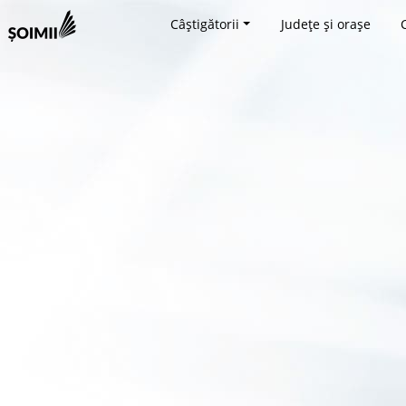
Câștigătorii
Județe și orașe