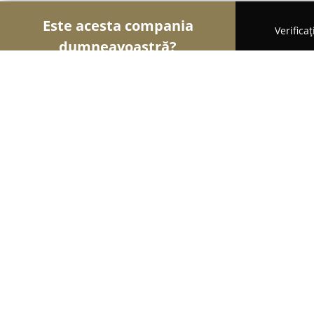
Este acesta compania
Verifica
dumneavoastră?
Șoimii Bicicletelor
Magazine Biciclete, Service Bic
Domestique
9.8
(65)
Timişoara, Strada Aurelianus nr.2
Afișează numărul de telefon