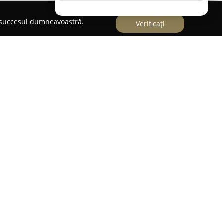
e succesul dumneavoastră.
Verificați
ișoara, reprezintă o destinație importantă pentru
tru persoanele care doresc să descopere plăcerea
 pune la dispoziție o selecție extinsă de biciclete,
ferințe. Indiferent dacă se caută o bicicletă de
ntru amatorii de viteză, un MTB durabil
d ori o bicicletă comodă, adecvată plimbărilor
potrivite pentru fiecare client.
are grijă ca fiecare bicicletă să beneficieze de
je corecte, asigurând astfel siguranța și confortul