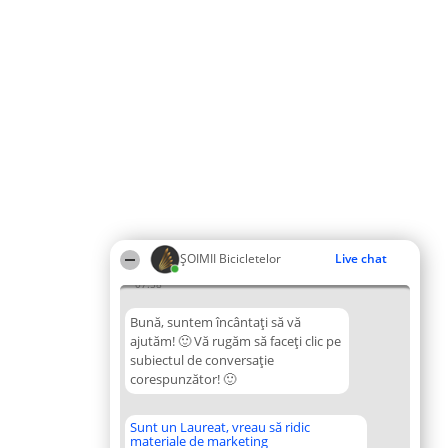
ȘOIMII Bicicletelor
Live chat
07:58
Bună, suntem încântați să vă
ajutăm! 🙂 Vă rugăm să faceți clic pe
subiectul de conversație
corespunzător! 🙂
Sunt un Laureat, vreau să ridic
materiale de marketing