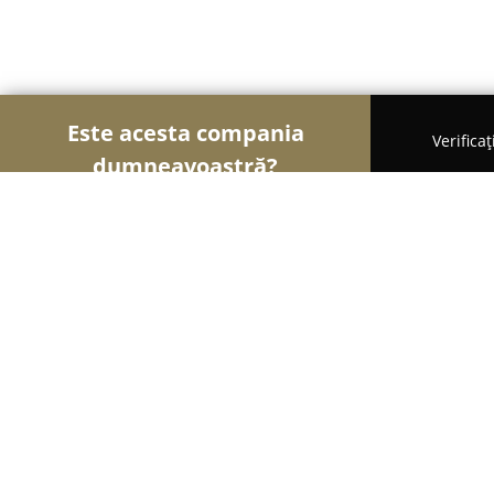
Este acesta compania
Verifica
dumneavoastră?
Șoimii Bicicletelor
Magazine Biciclete, Service Bic
Bike House
8.6
(405)