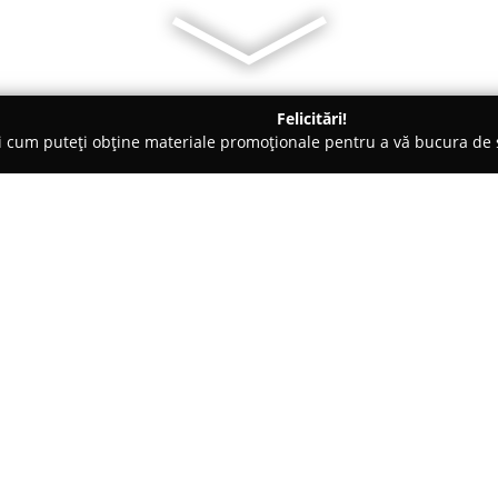
Felicitări!
ți cum puteți obține materiale promoționale pentru a vă bucura d
iclete, Închirieri Biciclete Electrice - Bucureşti
Bike House
Despre companie:
Bike House
este un important c
București, specializat în comer
servicii pentru biciclete. Magaz
biciclete, acoperind categorii 
Arată mai multe >>
dar și variante adaptate pentru
asemenea, numeroase piese de 