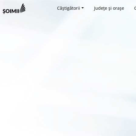
Câștigătorii
Județe și orașe