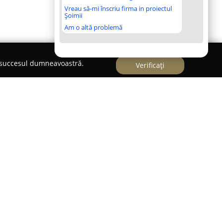
Vreau să-mi înscriu firma in proiectul
Șoimii
Am o altă problemă
e succesul dumneavoastră.
Verificați
entru dedicat entuziaștilor ciclismului din
cializarea unei game extinse de produse și
inul furnizează o selecție diversificată de
precum cele de munte, șosea, modele electrice,
 copii sau utilizare urbană. Oferta include, de
schimb esențiale, între care se regăsesc