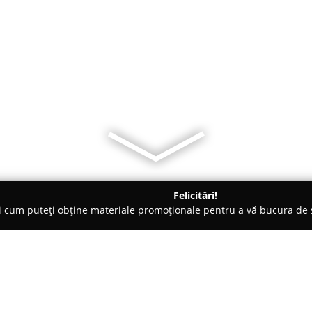
Felicitări!
ți cum puteți obține materiale promoționale pentru a vă bucura d
iclete, Închirieri Biciclete Electrice - Bucureşti
Bike Fix