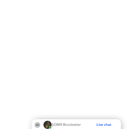
ȘOIMII Bicicletelor
Live chat