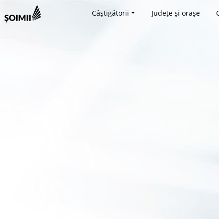
Câștigătorii
Județe și orașe