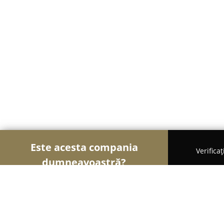
Este acesta compania
Verifica
dumneavoastră?
Șoimii Bicicletelor
Magazine Biciclete, Service Bic