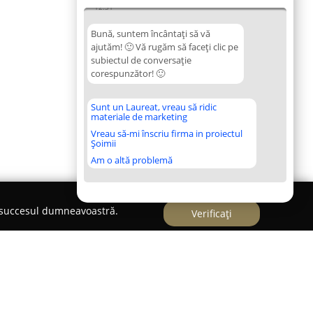
12:31
Bună, suntem încântați să vă
ajutăm! 🙂 Vă rugăm să faceți clic pe
subiectul de conversație
corespunzător! 🙂
Sunt un Laureat, vreau să ridic
materiale de marketing
Vreau să-mi înscriu firma in proiectul
Șoimii
Am o altă problemă
e succesul dumneavoastră.
Verificați