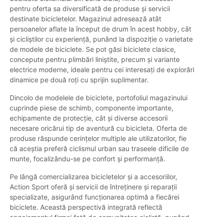
pentru oferta sa diversificată de produse și servicii
destinate bicicletelor. Magazinul adresează atât
persoanelor aflate la început de drum în acest hobby, cât
și cicliștilor cu experiență, punând la dispoziție o varietate
de modele de biciclete. Se pot găsi biciclete clasice,
concepute pentru plimbări liniștite, precum și variante
electrice moderne, ideale pentru cei interesați de explorări
dinamice pe două roți cu sprijin suplimentar.
Dincolo de modelele de biciclete, portofoliul magazinului
cuprinde piese de schimb, componente importante,
echipamente de protecție, cât și diverse accesorii
necesare oricărui tip de aventură cu bicicleta. Oferta de
produse răspunde cerințelor multiple ale utilizatorilor, fie
că aceștia preferă ciclismul urban sau traseele dificile de
munte, focalizându-se pe confort și performanță.
Pe lângă comercializarea bicicletelor și a accesoriilor,
Action Sport oferă și servicii de întreținere și reparații
specializate, asigurând funcționarea optimă a fiecărei
biciclete. Această perspectivă integrată reflectă