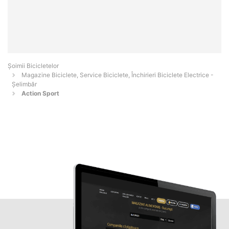
Șoimii Bicicletelor
Magazine Biciclete, Service Biciclete, Închirieri Biciclete Electrice -
Şelimbăr
Action Sport