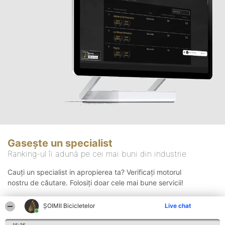
Gasește un specialist
Ranking-ul îi adună pe cei mai buni din industrie
Cauți un specialist in apropierea ta? Verificați motorul
nostru de căutare. Folosiți doar cele mai bune servicii!
ȘOIMII Bicicletelor
Live chat
Căutare