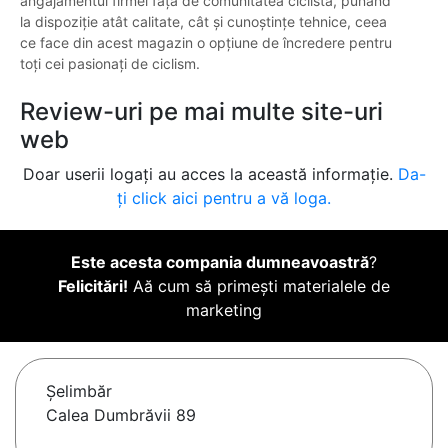
angajamentul firmei față de comunitatea ciclistă, punând
la dispoziție atât calitate, cât și cunoștințe tehnice, ceea
ce face din acest magazin o opțiune de încredere pentru
toți cei pasionați de ciclism.
Review-uri pe mai multe site-uri
web
Doar userii logați au acces la această informație.
Da-
ți click aici pentru a vă loga.
Este acesta compania dumneavoastră
?
Felicitări!
Aă cum să primești materialele de
marketing
Şelimbăr
Calea Dumbrăvii 89