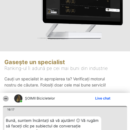
Gasește un specialist
Ranking-ul îi adună pe cei mai buni din industrie
Cauți un specialist in apropierea ta? Verificați motorul
nostru de căutare. Folosiți doar cele mai bune servicii!
ȘOIMII Bicicletelor
Live chat
Căutare
16:17
Bună, suntem încântați să vă ajutăm! 🙂 Vă rugăm
să faceți clic pe subiectul de conversație