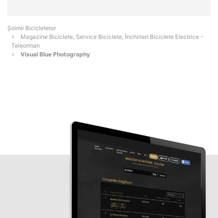
Șoimii Bicicletelor
Magazine Biciclete, Service Biciclete, Închirieri Biciclete Electrice -
Teleorman
Visual Blue Photography