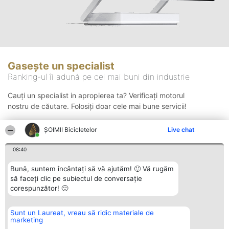
Gasește un specialist
Ranking-ul îi adună pe cei mai buni din industrie
Cauți un specialist in apropierea ta? Verificați motorul
nostru de căutare. Folosiți doar cele mai bune servicii!
ȘOIMII Bicicletelor
Live chat
Căutare
08:40
Bună, suntem încântați să vă ajutăm! 🙂 Vă rugăm
să faceți clic pe subiectul de conversație
corespunzător! 🙂
Sunt un Laureat, vreau să ridic materiale de
Organizator Ranking
Plebiscyt
Contact
marketing
BRIGHT SOLUTIONS BR SRL
Câștigătorii
Contact
Aleea Timisul De Sus 2 Bl. A30
Lista Tuturor