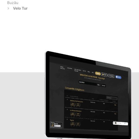
Buzău
Velo Tur