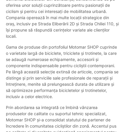
oferirea unor soluții cuprinzătoare pentru pasionații de
ciclism și pentru cei interesați de mobilitatea urbană.
Compania operează în mai multe locații strategice din
oraș, inclusiv pe Strada Eliberării 2D și Strada Chiliei 110, și
își propune să răspundă cerințelor variate ale clienților
locali.
Gama de produse din portofoliul Motomar SHOP cuprinde
o varietate largă de biciclete, triciclete și trotinete, la care
se adaugă numeroase echipamente, accesorii și
componente indispensabile pentru cicliștii contemporani.
Pe lângă această selecție extinsă de articole, compania se
distinge și prin serviciile sale profesionale de reparații și
întreținere, menite să prelungească durata de utilizare și
să optimizeze performanța bicicletelor și trotinetelor,
inclusiv a celor electrice.
Prin abordarea sa integrată ce îmbină vânzarea
produselor de calitate cu suportul tehnic specializat,
Motomar SHOP și-a consolidat statutul de partener de
încredere în comunitatea cicliștilor din zonă. Accentul pus