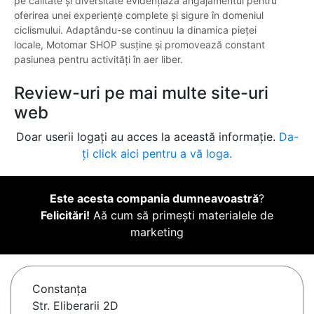
pe calitate și diversitate evidențiază angajamentul pentru
oferirea unei experiențe complete și sigure în domeniul
ciclismului. Adaptându-se continuu la dinamica pieței
locale, Motomar SHOP susține și promovează constant
pasiunea pentru activități în aer liber.
Review-uri pe mai multe site-uri
web
Doar userii logați au acces la această informație.
Da-
ți click aici pentru a vă loga.
Este acesta compania dumneavoastră
?
Felicitări!
Aă cum să primești materialele de
marketing
Constanţa
Str. Eliberarii 2D