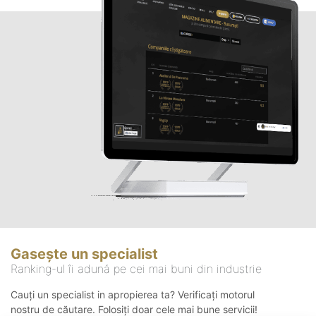
Gasește un specialist
Ranking-ul îi adună pe cei mai buni din industrie
Cauți un specialist in apropierea ta? Verificați motorul
nostru de căutare. Folosiți doar cele mai bune servicii!