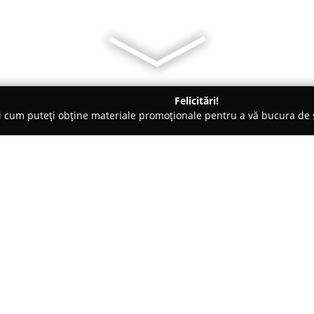
Felicitări!
ți cum puteți obține materiale promoționale pentru a vă bucura d
iclete, Închirieri Biciclete Electrice - Târgu-Mureş
Easyrider.ro
Despre companie:
Localizată central în orașul T
excelenței în domeniul ciclismu
amatorilor cât și utilizatorilor
anul 2006, compania a reușit să
Arată mai multe >>