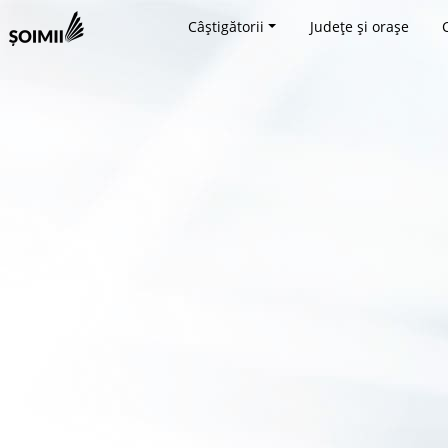
Câștigătorii
Județe și orașe