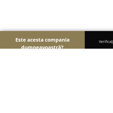
Este acesta compania
Verifica
dumneavoastră?
Șoimii Bicicletelor
Magazine Biciclete, Service Bic
Easyrider.ro