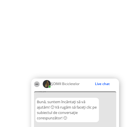
ȘOIMII Bicicletelor
Live chat
14:54
Bună, suntem încântați să vă
ajutăm! 🙂 Vă rugăm să faceți clic pe
subiectul de conversație
corespunzător! 🙂