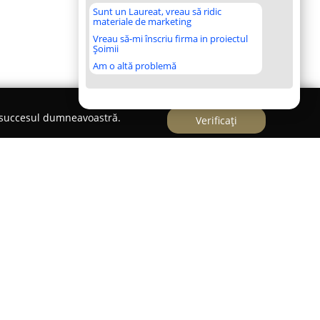
Sunt un Laureat, vreau să ridic
materiale de marketing
Vreau să-mi înscriu firma in proiectul
Șoimii
Am o altă problemă
e succesul dumneavoastră.
Verificați
ârgu Mureș,
EasyRider
s-a evidențiat ca un reper al
lui și al sporturilor de iarnă, adresându-se atât
 experimentați. Activând pe piața locală încă din
 câștige încrederea publicului prin diversitatea