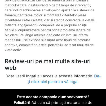
Service-ul autorizat Merida se remarcă prin eficiență și
meticulozitate, desfășurând o gamă largă de intervenții,
care includ schimbarea anvelopelor, ajustări la sistemul de
frânare, centrarea roților și montarea diferitelor piese.
Orientarea către calitate, dar și atenția constantă la detalii,
reflectă angajamentul companiei de a propune soluții
fiabile și cuprinzătoare pentru orice problemă legată de
biciclete. Pe lângă articole dedicate ciclismului, oferta
magazinului se extinde și asupra altor tipuri de produse
sportive, completând astfel portofoliul adresat unui stil de
viață activ.
Review-uri pe mai multe site-uri
web
Doar userii logați au acces la această informație.
Da-
ți click aici pentru a vă loga.
Este acesta compania dumneavoastră
?
Felicitări!
Aă cum să primești materialele de