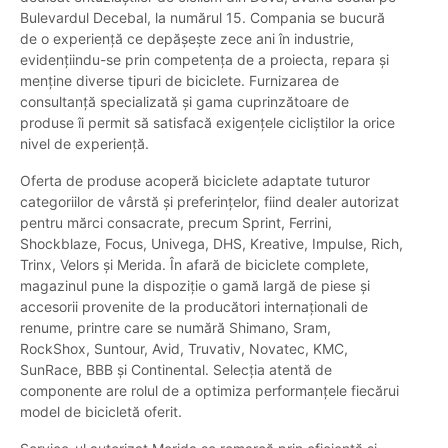
Bulevardul Decebal, la numărul 15. Compania se bucură
de o experiență ce depășește zece ani în industrie,
evidențiindu-se prin competența de a proiecta, repara și
menține diverse tipuri de biciclete. Furnizarea de
consultanță specializată și gama cuprinzătoare de
produse îi permit să satisfacă exigențele cicliștilor la orice
nivel de experiență.
Oferta de produse acoperă biciclete adaptate tuturor
categoriilor de vârstă și preferințelor, fiind dealer autorizat
pentru mărci consacrate, precum Sprint, Ferrini,
Shockblaze, Focus, Univega, DHS, Kreative, Impulse, Rich,
Trinx, Velors și Merida. În afară de biciclete complete,
magazinul pune la dispoziție o gamă largă de piese și
accesorii provenite de la producători internaționali de
renume, printre care se numără Shimano, Sram,
RockShox, Suntour, Avid, Truvativ, Novatec, KMC,
SunRace, BBB și Continental. Selecția atentă de
componente are rolul de a optimiza performanțele fiecărui
model de bicicletă oferit.