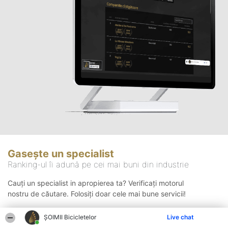
Gasește un specialist
Ranking-ul îi adună pe cei mai buni din industrie
Cauți un specialist in apropierea ta? Verificați motorul
nostru de căutare. Folosiți doar cele mai bune servicii!
ȘOIMII Bicicletelor
Live chat
Căutare