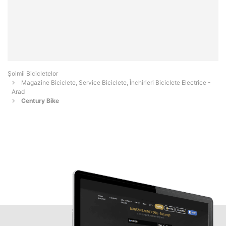
Șoimii Bicicletelor
Magazine Biciclete, Service Biciclete, Închirieri Biciclete Electrice -
Arad
Century Bike