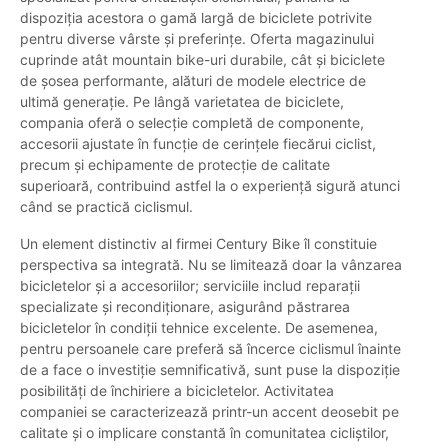
dispoziția acestora o gamă largă de biciclete potrivite
pentru diverse vârste și preferințe. Oferta magazinului
cuprinde atât mountain bike-uri durabile, cât și biciclete
de șosea performante, alături de modele electrice de
ultimă generație. Pe lângă varietatea de biciclete,
compania oferă o selecție completă de componente,
accesorii ajustate în funcție de cerințele fiecărui ciclist,
precum și echipamente de protecție de calitate
superioară, contribuind astfel la o experiență sigură atunci
când se practică ciclismul.
Un element distinctiv al firmei Century Bike îl constituie
perspectiva sa integrată. Nu se limitează doar la vânzarea
bicicletelor și a accesoriilor; serviciile includ reparații
specializate și recondiționare, asigurând păstrarea
bicicletelor în condiții tehnice excelente. De asemenea,
pentru persoanele care preferă să încerce ciclismul înainte
de a face o investiție semnificativă, sunt puse la dispoziție
posibilități de închiriere a bicicletelor. Activitatea
companiei se caracterizează printr-un accent deosebit pe
calitate și o implicare constantă în comunitatea cicliștilor,