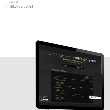
Bucureşti
BikeXpert Unirii