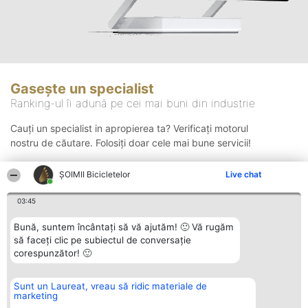
Gasește un specialist
Ranking-ul îi adună pe cei mai buni din industrie
Cauți un specialist in apropierea ta? Verificați motorul
nostru de căutare. Folosiți doar cele mai bune servicii!
ȘOIMII Bicicletelor
Live chat
Căutare
03:45
Bună, suntem încântați să vă ajutăm! 🙂 Vă rugăm
să faceți clic pe subiectul de conversație
corespunzător! 🙂
Sunt un Laureat, vreau să ridic materiale de
Organizator Ranking
Plebiscyt
Contact
marketing
BRIGHT SOLUTIONS BR SRL
Câștigătorii
Contact
Aleea Timisul De Sus 2 Bl. A30
Lista Tuturor