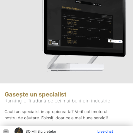
Gasește un specialist
Ranking-ul îi adună pe cei mai buni din industrie
Cauți un specialist in apropierea ta? Verificați motorul
nostru de căutare. Folosiți doar cele mai bune servicii!
ȘOIMII Bicicletelor
Live chat