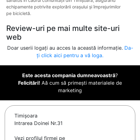
sănătos în cadrul comunității din Timișoara, asigurând
echipamente potrivite explorării orașului și împrejurimilor
pe bicicletă.
Review-uri pe mai multe site-uri
web
Doar userii logați au acces la această informație.
Da-
ți click aici pentru a vă loga.
Este acesta compania dumneavoastră
?
Felicitări!
Aă cum să primești materialele de
marketing
Timişoara
Intrarea Doinei Nr.31
Vezi profilul firmei pe