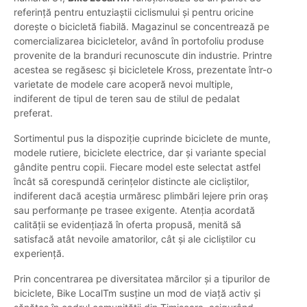
referință pentru entuziaștii ciclismului și pentru oricine
dorește o bicicletă fiabilă. Magazinul se concentrează pe
comercializarea bicicletelor, având în portofoliu produse
provenite de la branduri recunoscute din industrie. Printre
acestea se regăsesc și bicicletele Kross, prezentate într-o
varietate de modele care acoperă nevoi multiple,
indiferent de tipul de teren sau de stilul de pedalat
preferat.
Sortimentul pus la dispoziție cuprinde biciclete de munte,
modele rutiere, biciclete electrice, dar și variante special
gândite pentru copii. Fiecare model este selectat astfel
încât să corespundă cerințelor distincte ale cicliștilor,
indiferent dacă aceștia urmăresc plimbări lejere prin oraș
sau performanțe pe trasee exigente. Atenția acordată
calității se evidențiază în oferta propusă, menită să
satisfacă atât nevoile amatorilor, cât și ale cicliștilor cu
experiență.
Prin concentrarea pe diversitatea mărcilor și a tipurilor de
biciclete, Bike LocalTm susține un mod de viață activ și