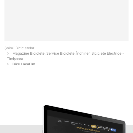
Șoimii Bicicletelor
Magazine Biciclete, Service Biciclete, Închirieri Biciclete Electrice -
Timişoara
Bike LocalTm