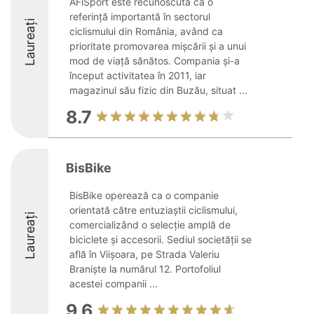
AFiSport este recunoscută ca o
referință importantă în sectorul
Laureați
ciclismului din România, având ca
prioritate promovarea mișcării și a unui
mod de viață sănătos. Compania și-a
început activitatea în 2011, iar
magazinul său fizic din Buzău, situat ...
8.7
BisBike
BisBike operează ca o companie
orientată către entuziaștii ciclismului,
Laureați
comercializând o selecție amplă de
biciclete și accesorii. Sediul societății se
află în Viișoara, pe Strada Valeriu
Braniște la numărul 12. Portofoliul
acestei companii ...
9.6